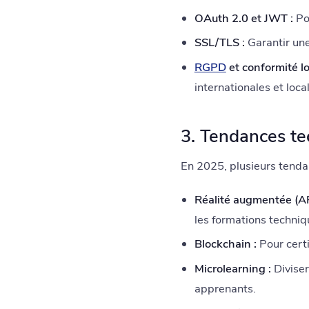
OAuth 2.0 et JWT :
Pou
SSL/TLS :
Garantir une
RGPD
et conformité lo
internationales et loc
3. Tendances t
En 2025, plusieurs tend
Réalité augmentée (A
les formations techniq
Blockchain :
Pour certi
Microlearning :
Diviser
apprenants.