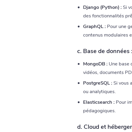
Django (Python) :
Si v
des fonctionnalités prê
GraphQL :
Pour une ge
contenus modulaires e
c. Base de données 
MongoDB :
Une base d
vidéos, documents PDF 
PostgreSQL :
Si vous 
ou analytiques.
Elasticsearch :
Pour im
pédagogiques.
d. Cloud et hébergeme