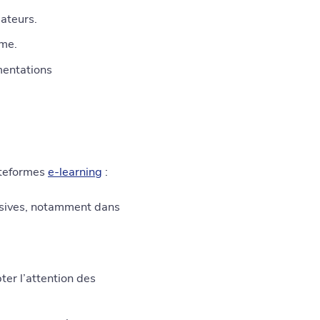
sateurs.
rme.
mentations
ateformes
e-learning
:
rsives, notamment dans
ter l’attention des