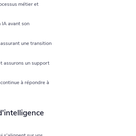
cessus métier et
n IA avant son
assurant une transition
 et assurons un support
e continue à répondre à
'intelligence
i s'alignent sur vos