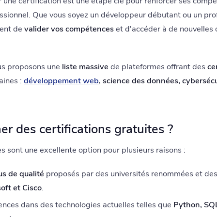
ir une certification est une étape clé pour renforcer ses comp
fessionnel. Que vous soyez un développeur débutant ou un pro
tent de
valider vos compétences
et d'accéder à de nouvelles 
ous proposons une
liste massive
de plateformes offrant des
ce
aines :
développement web
, science des données, cyberséc
r des certifications gratuites ?
es sont une excellente option pour plusieurs raisons :
s de qualité
proposés par des universités renommées et des
oft et Cisco
.
nces dans des technologies actuelles telles que
Python, SQL