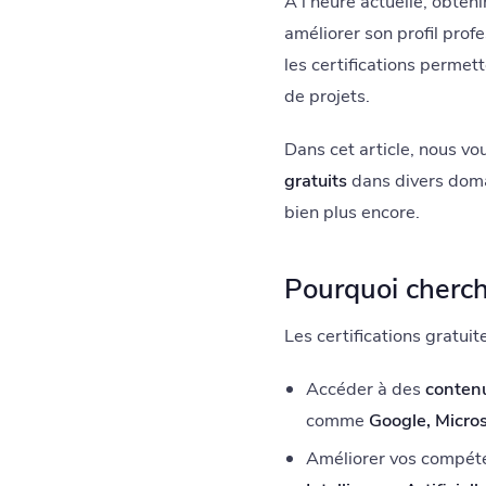
À l'heure actuelle, obten
améliorer son profil pro
les certifications permet
de projets.
Dans cet article, nous v
gratuits
dans divers dom
bien plus encore.
Pourquoi cherche
Les certifications gratuit
Accéder à des
contenu
comme
Google, Micros
Améliorer vos compéte