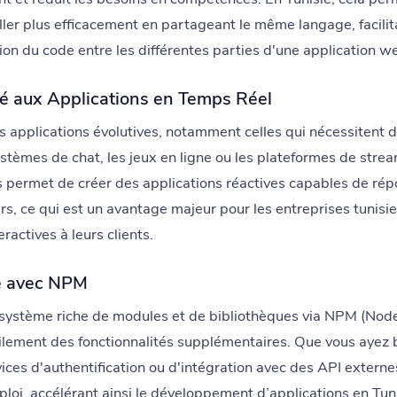
er plus efficacement en partageant le même langage, facilita
on du code entre les différentes parties d'une application w
té aux Applications en Temps Réel
s applications évolutives, notamment celles qui nécessitent d
tèmes de chat, les jeux en ligne ou les plateformes de strea
 permet de créer des applications réactives capables de ré
urs, ce qui est un avantage majeur pour les entreprises tunisi
eractives à leurs clients.
e avec NPM
osystème riche de modules et de bibliothèques via NPM (Nod
cilement des fonctionnalités supplémentaires. Que vous ayez 
ces d'authentification ou d'intégration avec des API externe
loi, accélérant ainsi le développement d’applications en Tuni