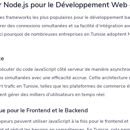
r Node.js pour le Développement Web e
des frameworks les plus populaires pour le développement b
érer des connexions simultanées et sa facilité d’intégration a
ci pourquoi de nombreuses entreprises en Tunisie adoptent N
ce
xécuter du code JavaScript côté serveur de manière asynchro
s simultanées avec une efficacité accrue. Cette architecture
ort trafic en Tunisie, telles que les plateformes de commerce é
nt gérer des milliers d'utilisateurs en temps réel.
e pour le Frontend et le Backend
eurs peuvent utiliser JavaScript à la fois pour le frontend et
nt et réduit les besoins en compétences. En Tunisie, cela pe