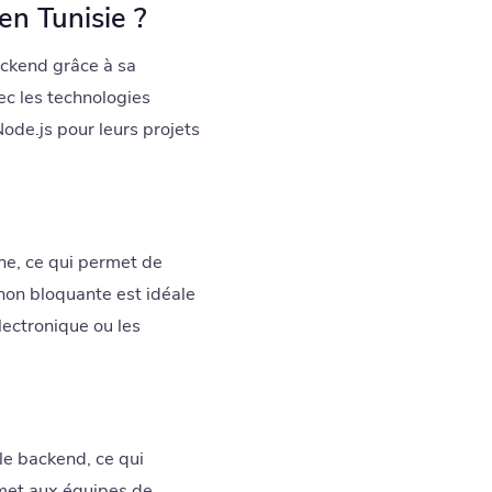
n Tunisie ?
ackend grâce à sa
vec les technologies
ode.js pour leurs projets
ne, ce qui permet de
 non bloquante est idéale
lectronique ou les
 le backend, ce qui
rmet aux équipes de