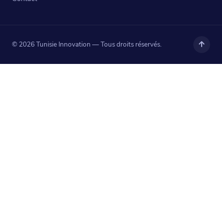
© 2026 Tunisie Innovation — Tous droits réservés.
Haut
de
page