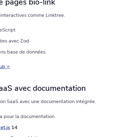
e pages bio-link
k interactives comme
Linktree
.
eScript
ées avec Zod
sans base de données
Hub ⭐
SaaS avec documentation
ion SaaS avec une documentation intégrée.
ra pour la documentation
xt.js
14