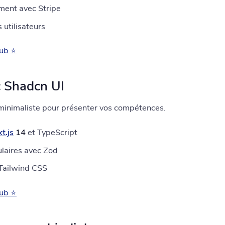
ment avec Stripe
 utilisateurs
Hub ⭐
ec Shadcn UI
minimaliste pour présenter vos compétences.
t.js
14
et TypeScript
ulaires avec Zod
Tailwind CSS
Hub ⭐