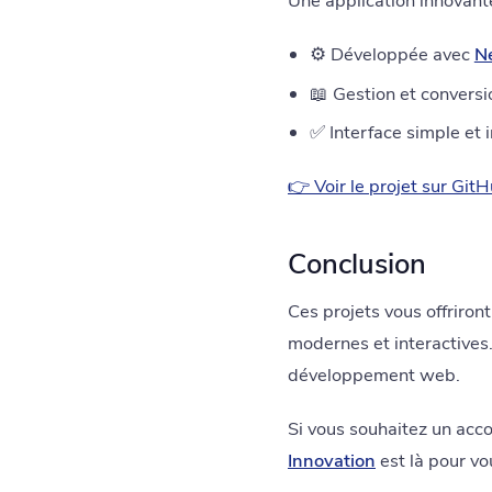
Une application innovante
⚙️ Développée avec
Ne
📖 Gestion et convers
✅ Interface simple et i
👉 Voir le projet sur Git
Conclusion
Ces projets vous offriro
modernes et interactives
développement web.
Si vous souhaitez un ac
Innovation
est là pour vo