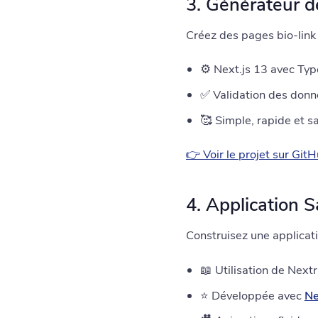
3. Générateur d
Créez des pages bio-lin
⚙️ Next.js 13 avec Typ
✅ Validation des donn
🥰 Simple, rapide et 
👉 Voir le projet sur Git
4. Application 
Construisez une applicat
📖 Utilisation de Next
⭐ Développée avec
Ne