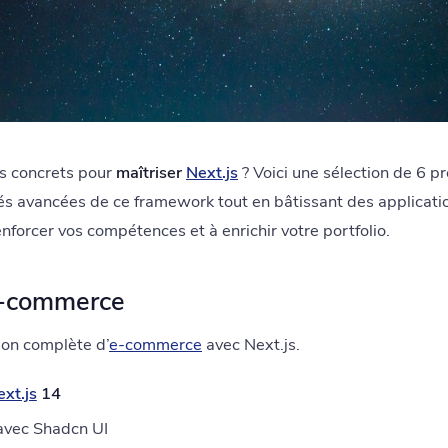
s concrets pour
maîtriser
Next.js
? Voici une sélection de 6 p
ités avancées de ce framework tout en bâtissant des applicat
enforcer vos compétences et à enrichir votre portfolio.
 E-commerce
ion complète d’
e-commerce
avec Next.js.
xt.js
14
avec Shadcn UI