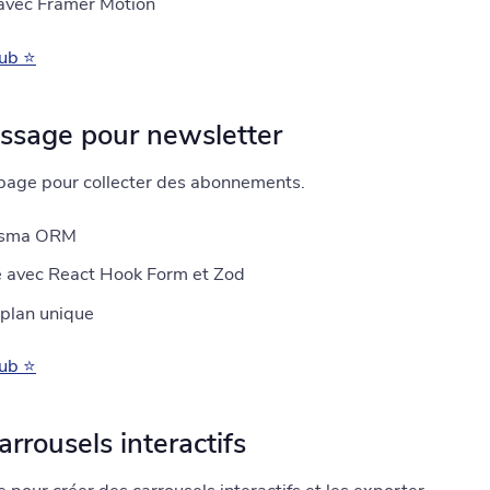
 avec Framer Motion
Hub ⭐
rissage pour newsletter
page pour collecter des abonnements.
risma ORM
é avec React Hook Form et Zod
-plan unique
Hub ⭐
arrousels interactifs