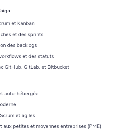
aiga :
crum et Kanban
âches et des sprints
ion des backlogs
workflows et des statuts
ec GitHub, GitLab, et Bitbucket
et auto-hébergée
 moderne
 Scrum et agiles
t aux petites et moyennes entreprises (PME)